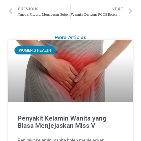
PREVIOUS
NEXT
Tanda Fibroid Membesar Sebelum Pecah – Saiz Fibroid yang Bahaya
Wanita Dengan PCOS Boleh Mengandung? – Kesan PCOS Semasa Hamil
More Articles
WOMEN'S HEALTH
Penyakit Kelamin Wanita yang
Biasa Menjejaskan Miss V
Penyakit kelamin wanita boleh menjejaskan