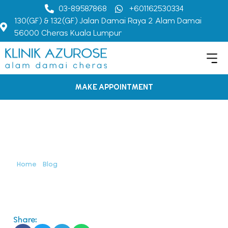
03-89587868
+601162530334
130(GF) & 132(GF) Jalan Damai Raya 2 Alam Damai
56000 Cheras Kuala Lumpur
MAKE APPOINTMENT
Perbezaan Masalah PMS dan
PMDD – Gejala Prahaid
Golongan Wanita
Home
>
Blog
>
Perbezaan Masalah PMS dan PMDD – Gejala
Prahaid Golongan Wanita
Share: