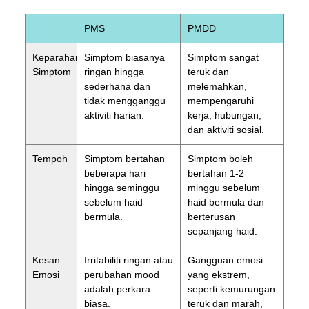
PMS
PMDD
Keparahan
Simptom biasanya
Simptom sangat
Simptom
ringan hingga
teruk dan
sederhana dan
melemahkan,
tidak mengganggu
mempengaruhi
aktiviti harian.
kerja, hubungan,
dan aktiviti sosial.
Tempoh
Simptom bertahan
Simptom boleh
beberapa hari
bertahan 1-2
hingga seminggu
minggu sebelum
sebelum haid
haid bermula dan
bermula.
berterusan
sepanjang haid.
Kesan
Irritabiliti ringan atau
Gangguan emosi
Emosi
perubahan mood
yang ekstrem,
adalah perkara
seperti kemurungan
biasa.
teruk dan marah,