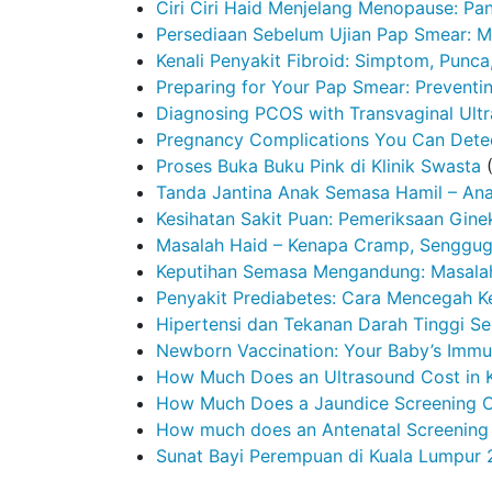
Ciri Ciri Haid Menjelang Menopause: P
Persediaan Sebelum Ujian Pap Smear: M
Kenali Penyakit Fibroid: Simptom, Punc
Preparing for Your Pap Smear: Preventi
Diagnosing PCOS with Transvaginal Ult
Pregnancy Complications You Can Detec
Proses Buka Buku Pink di Klinik Swasta
Tanda Jantina Anak Semasa Hamil – Ana
Kesihatan Sakit Puan: Pemeriksaan Ginek
Masalah Haid – Kenapa Cramp, Senggugu
Keputihan Semasa Mengandung: Masalah
Penyakit Prediabetes: Cara Mencegah K
Hipertensi dan Tekanan Darah Tinggi S
Newborn Vaccination: Your Baby’s Immun
How Much Does an Ultrasound Cost in K
How Much Does a Jaundice Screening C
How much does an Antenatal Screening c
Sunat Bayi Perempuan di Kuala Lumpur