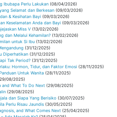
 Ibubapa Perlu Lakukan
(08/04/2026)
 yang Selamat dan Berkesan
(09/03/2026)
dan & Kesihatan Bayi
(09/03/2026)
kan Keselamatan Anda dan Bayi
(09/03/2026)
jejaskan Miss V
(13/02/2026)
 dan Melalui Kehamilan?
(13/02/2026)
ilan untuk Si Ibu
(13/02/2026)
 Mengandung
(31/12/2025)
u Diperhatikan
(31/12/2025)
api Tak Period?
(31/12/2025)
laku: Hormon, Tidur, dan Faktor Emosi
(28/11/2025)
Panduan Untuk Wanita
(28/11/2025)
(29/08/2025)
n and What To Do Next
(29/08/2025)
lin
(29/08/2025)
ejala dan Siapa Yang Berisiko
(30/07/2025)
la Perlu Risau Jaundis
(30/05/2025)
iagnosis, and What Comes Next
(25/04/2025)
 – Ada Masalah Ke?
(25/04/2025)