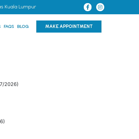
as Kuala Lumpur
MAKE APPOINTMENT
S
FAQS
BLOG
7/2026)
6)