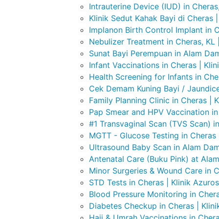
Intrauterine Device (IUD) in Cheras
Klinik Sedut Kahak Bayi di Cheras |
Implanon Birth Control Implant in C
Nebulizer Treatment in Cheras, KL |
Sunat Bayi Perempuan in Alam Dama
Infant Vaccinations in Cheras | Kli
Health Screening for Infants in Che
Cek Demam Kuning Bayi / Jaundice 
Family Planning Clinic in Cheras | 
Pap Smear and HPV Vaccination in 
#1 Transvaginal Scan (TVS Scan) in
MGTT - Glucose Testing in Cheras |
Ultrasound Baby Scan in Alam Dama
Antenatal Care (Buku Pink) at Alam
Minor Surgeries & Wound Care in Ch
STD Tests in Cheras | Klinik Azuro
Blood Pressure Monitoring in Chera
Diabetes Checkup in Cheras | Klin
Haji & Umrah Vaccinations in Chera