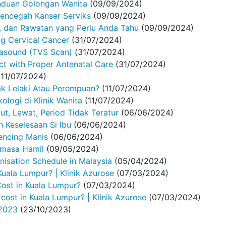
anduan Golongan Wanita
(09/09/2024)
encegah Kanser Serviks
(09/09/2024)
a, dan Rawatan yang Perlu Anda Tahu
(09/09/2024)
ng Cervical Cancer
(31/07/2024)
rasound (TVS Scan)
(31/07/2024)
t with Proper Antenatal Care
(31/07/2024)
(11/07/2024)
k Lelaki Atau Perempuan?
(11/07/2024)
ologi di Klinik Wanita
(11/07/2024)
t, Lewat, Period Tidak Teratur
(06/06/2024)
 Keselesaan Si Ibu
(06/06/2024)
encing Manis
(06/06/2024)
emasa Hamil
(09/05/2024)
isation Schedule in Malaysia
(05/04/2024)
uala Lumpur? | Klinik Azurose
(07/03/2024)
ost in Kuala Lumpur?
(07/03/2024)
ost in Kuala Lumpur? | Klinik Azurose
(07/03/2024)
 2023
(23/10/2023)