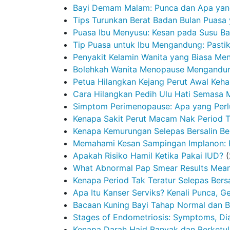
Bayi Demam Malam: Punca dan Apa yang
Tips Turunkan Berat Badan Bulan Puasa
Puasa Ibu Menyusu: Kesan pada Susu Ba
Tip Puasa untuk Ibu Mengandung: Pasti
Penyakit Kelamin Wanita yang Biasa Men
Bolehkah Wanita Menopause Mengandung
Petua Hilangkan Kejang Perut Awal Keham
Cara Hilangkan Pedih Ulu Hati Semasa
Simptom Perimenopause: Apa yang Perl
Kenapa Sakit Perut Macam Nak Period T
Kenapa Kemurungan Selepas Bersalin Ber
Memahami Kesan Sampingan Implanon: 
Apakah Risiko Hamil Ketika Pakai IUD?
What Abnormal Pap Smear Results Mea
Kenapa Period Tak Teratur Selepas Bersa
Apa Itu Kanser Serviks? Kenali Punca, G
Bacaan Kuning Bayi Tahap Normal dan Bi
Stages of Endometriosis: Symptoms, D
Kenapa Darah Haid Banyak dan Berketul