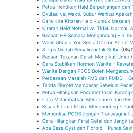
Petua Hentikan Haid Berpanjangan dan
Ovulasi vs. Waktu Subur Wanita: Apaka
Cara Kira Kitaran Haid - untuk Masalah
Kitaran Haid Normal vs. Tidak Normal
Bacaan HB Semasa Mengandung – Si Ibu
When Should You See a Doctor About M
8 Tips Mudah Bersalin untuk Si Ibu
(08/
Bacaan Tekanan Darah Mengikut Umur
Cara Stabilkan Hormon Wanita – Rawata
Wanita Dengan PCOS Boleh Mengandun
Perbezaan Masalah PMS dan PMDD – Gej
Tanda Fibroid Membesar Sebelum Pecah 
Petua Hilangkan Endometriosis: Kurangk
Cara Melambatkan Menopause dan Penu
Kesan Fibroid Ketika Mengandung – Pan
Memeriksa PCOS dengan Transvaginal U
Cara Hilangkan Faraj Gatal dan Jangkit
Apa Beza Cyst dan Fibroid – Punca Saki