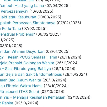
 Tempoh Haid yang Lama
(07/04/2025)
h Perbezaannya?
(10/03/2025)
 Haid atau Kesuburan
(10/03/2025)
: Apakah Perbezaan Simptomnya
(07/02/2025)
 Perlu Tahu
(07/02/2025)
enstrual Problems?
(06/02/2025)
01/2025)
(08/01/2025)
n dan Vitamin Disyorkan
(08/01/2025)
g? – Kesan PCOS Semasa Hamil
(26/11/2024)
ala Prahaid Golongan Wanita
(26/11/2024)
– Saiz Fibroid yang Bahaya
(26/11/2024)
an Gejala dan Sakit Endometriosis
(28/10/2024)
aan Bagi Kaum Wanita
(28/10/2024)
tau Fibroid Waktu Hamil
(28/10/2024)
ltrasound (TVS Scan)
(02/10/2024)
an Yis – Menjaga Kesihatan Kemaluan
(02/10/2024)
t Rahim
(02/10/2024)