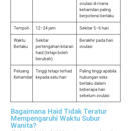
ovulasi di mana
kehamilan paling
berpotensi berlaku
Tempoh
12–24 jam
Sekitar 5–6 hari
Waktu
Sekitar
Berakhir pada hari
Berlaku
pertengahan kitaran
ovulasi
haid (tetapi boleh
berubah)
Peluang
Tinggi tetapi terhad
Paling tinggi apabila
Kehamilan
kepada satu hari
hubungan seks
berlaku dalam
beberapa hari
sebelum ovulasi
Bagaimana Haid Tidak Teratur
Mempengaruhi Waktu Subur
Wanita?