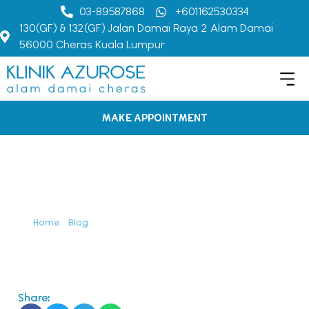
03-89587868
+601162530334
130(GF) & 132(GF) Jalan Damai Raya 2 Alam Damai
56000 Cheras Kuala Lumpur
MAKE APPOINTMENT
Ovulasi vs. Waktu Subur
Wanita: Apakah
Perbezaannya?
Home
>
Blog
>
Ovulasi vs. Waktu Subur Wanita: Apakah
Perbezaannya?
Share: